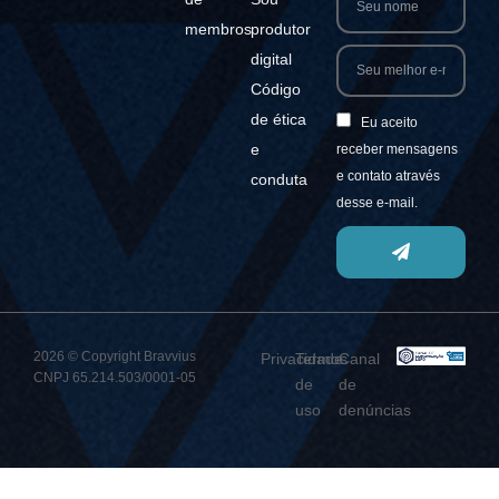
membros
produtor
digital
Código
de ética
Eu aceito
e
receber mensagens
e contato através
conduta
desse e-mail.
2026 © Copyright Bravvius
Privacidade
Termos
Canal
CNPJ 65.214.503/0001-05
de
de
uso
denúncias