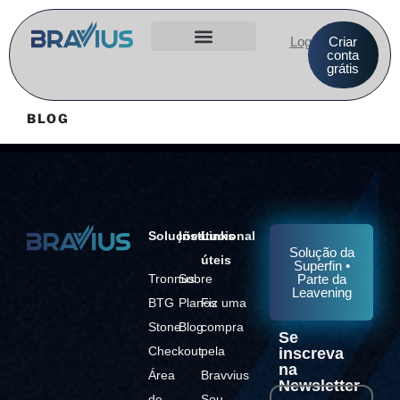
Login
Criar
conta
grátis
BLOG
Soluções
Institucional
Links
Solução da
úteis
Superfin •
Tronnus
Sobre
Parte da
Leavening
BTG
Planos
Fiz uma
Stone
Blog
compra
Se
Checkout
pela
inscreva
na
Área
Bravvius
Newsletter
de
Sou